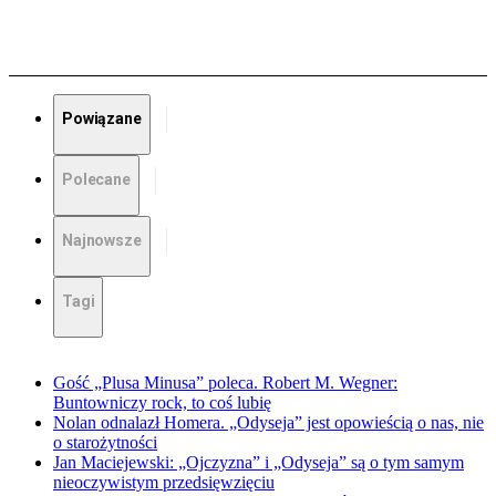
Powiązane
Polecane
Najnowsze
Tagi
Gość „Plusa Minusa” poleca. Robert M. Wegner:
Buntowniczy rock, to coś lubię
Nolan odnalazł Homera. „Odyseja” jest opowieścią o nas, nie
o starożytności
Jan Maciejewski: „Ojczyzna” i „Odyseja” są o tym samym
nieoczywistym przedsięwzięciu