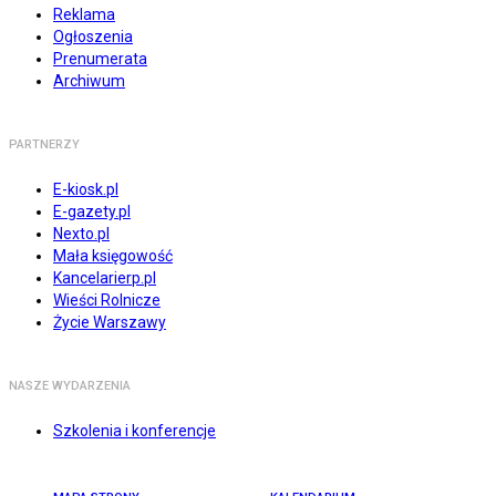
Reklama
Ogłoszenia
Prenumerata
Archiwum
PARTNERZY
E-kiosk.pl
E-gazety.pl
Nexto.pl
Mała księgowość
Kancelarierp.pl
Wieści Rolnicze
Życie Warszawy
NASZE WYDARZENIA
Szkolenia i konferencje