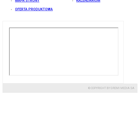
MAPA STRONY
KALENDARIUM
OFERTA PRODUKTOWA
© COPYRIGHT BY GREMI MEDIA SA