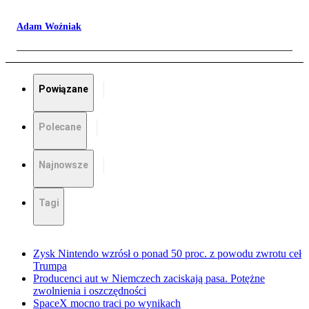
Adam Woźniak
Powiązane
Polecane
Najnowsze
Tagi
Zysk Nintendo wzrósł o ponad 50 proc. z powodu zwrotu ceł
Trumpa
Producenci aut w Niemczech zaciskają pasa. Potężne
zwolnienia i oszczędności
SpaceX mocno traci po wynikach