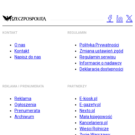
KONTAKT
REGULAMIN
O nas
Polityka Prywatności
Kontakt
Zmiana ustawień zgód
Napisz do nas
Regulamin serwisu
Informacje o nadawcy
Deklaracja dostępności
REKLAMA I PRENUMERATA
PARTNERZY
Reklama
E-kiosk.pl
Ogłoszenia
E-gazety.pl
Prenumerata
Nexto.pl
Archiwum
Mała księgowość
Kancelarierp.pl
Wieści Rolnicze
Życie Warszawy