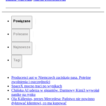
Powiązane
Polecane
Najnowsze
Tagi
Producenci aut w Niemczech zaciskają pasa. Potężne
zwolnienia i oszczędności
SpaceX mocno traci po wynikach
Chińska AI uderza w gigantów. Darmowy Kimi3 wywołał
panikę na rynku
Ola Källenius, prezes Mercedesa: Państwo nie powinno
dyktować klientowi, co ma kupować