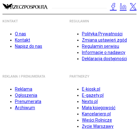
KONTAKT
REGULAMIN
O nas
Polityka Prywatności
Kontakt
Zmiana ustawień zgód
Napisz do nas
Regulamin serwisu
Informacje o nadawcy
Deklaracja dostępności
REKLAMA I PRENUMERATA
PARTNERZY
Reklama
E-kiosk.pl
Ogłoszenia
E-gazety.pl
Prenumerata
Nexto.pl
Archiwum
Mała księgowość
Kancelarierp.pl
Wieści Rolnicze
Życie Warszawy