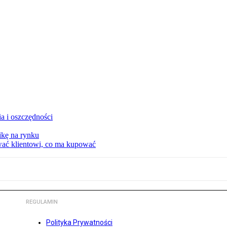
a i oszczędności
kę na rynku
wać klientowi, co ma kupować
REGULAMIN
Polityka Prywatności