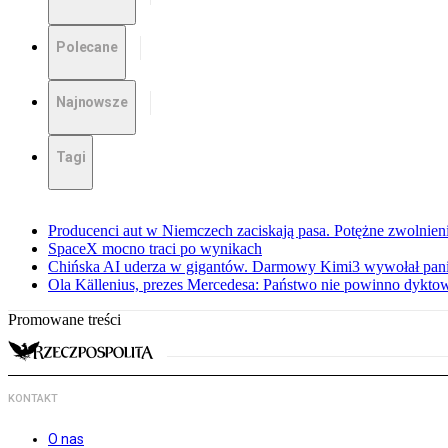
Polecane
Najnowsze
Tagi
Producenci aut w Niemczech zaciskają pasa. Potężne zwolnieni
SpaceX mocno traci po wynikach
Chińska AI uderza w gigantów. Darmowy Kimi3 wywołał pani
Ola Källenius, prezes Mercedesa: Państwo nie powinno dykto
Promowane treści
KONTAKT
O nas