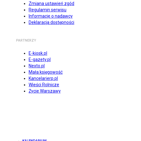
Zmiana ustawień zgód
Regulamin serwisu
Informacje o nadawcy
Deklaracja dostępności
PARTNERZY
E-kiosk.pl
E-gazety.pl
Nexto.pl
Mała księgowość
Kancelarierp.pl
Wieści Rolnicze
Życie Warszawy
KALENDARIUM