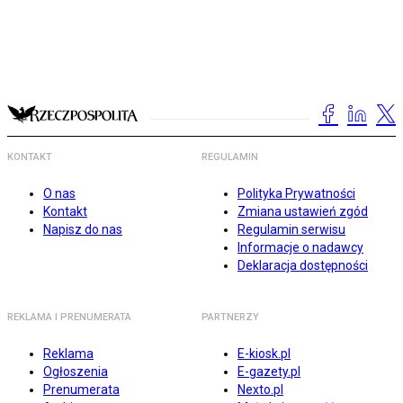
KONTAKT
REGULAMIN
O nas
Polityka Prywatności
Kontakt
Zmiana ustawień zgód
Napisz do nas
Regulamin serwisu
Informacje o nadawcy
Deklaracja dostępności
REKLAMA I PRENUMERATA
PARTNERZY
Reklama
E-kiosk.pl
Ogłoszenia
E-gazety.pl
Prenumerata
Nexto.pl