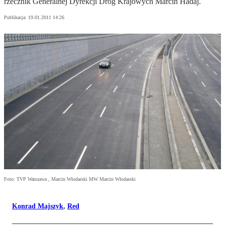
rzecznik Generalnej Dyrekcji Dróg Krajowych Marcin Hadaj.
Publikacja:
19.01.2011 14:26
Foto: TVP Warszawa , Marcin Włodarski MW Marcin Włodarski
Konrad Majszyk
,
Red