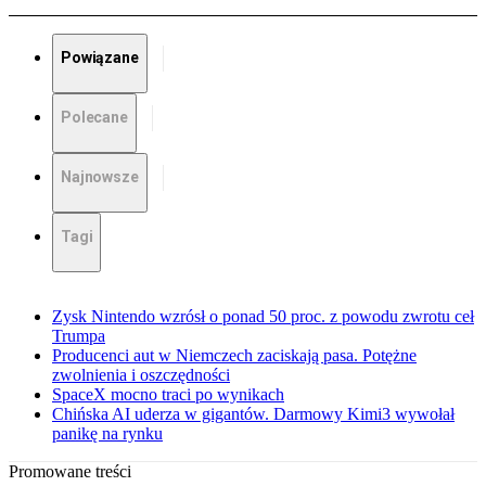
Powiązane
Polecane
Najnowsze
Tagi
Zysk Nintendo wzrósł o ponad 50 proc. z powodu zwrotu ceł
Trumpa
Producenci aut w Niemczech zaciskają pasa. Potężne
zwolnienia i oszczędności
SpaceX mocno traci po wynikach
Chińska AI uderza w gigantów. Darmowy Kimi3 wywołał
panikę na rynku
Promowane treści