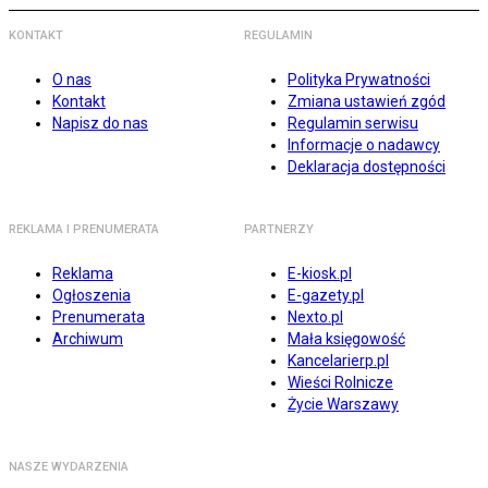
KONTAKT
REGULAMIN
O nas
Polityka Prywatności
Kontakt
Zmiana ustawień zgód
Napisz do nas
Regulamin serwisu
Informacje o nadawcy
Deklaracja dostępności
REKLAMA I PRENUMERATA
PARTNERZY
Reklama
E-kiosk.pl
Ogłoszenia
E-gazety.pl
Prenumerata
Nexto.pl
Archiwum
Mała księgowość
Kancelarierp.pl
Wieści Rolnicze
Życie Warszawy
NASZE WYDARZENIA