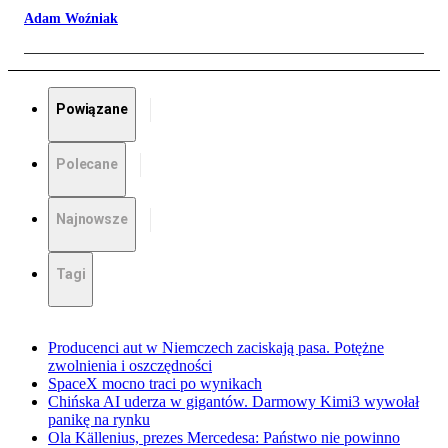
Adam Woźniak
Powiązane
Polecane
Najnowsze
Tagi
Producenci aut w Niemczech zaciskają pasa. Potężne
zwolnienia i oszczędności
SpaceX mocno traci po wynikach
Chińska AI uderza w gigantów. Darmowy Kimi3 wywołał
panikę na rynku
Ola Källenius, prezes Mercedesa: Państwo nie powinno