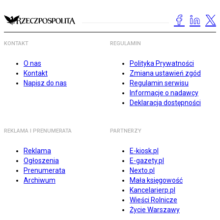
KONTAKT
REGULAMIN
O nas
Polityka Prywatności
Kontakt
Zmiana ustawień zgód
Napisz do nas
Regulamin serwisu
Informacje o nadawcy
Deklaracja dostępności
REKLAMA I PRENUMERATA
PARTNERZY
Reklama
E-kiosk.pl
Ogłoszenia
E-gazety.pl
Prenumerata
Nexto.pl
Archiwum
Mała księgowość
Kancelarierp.pl
Wieści Rolnicze
Życie Warszawy