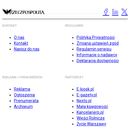
KONTAKT
REGULAMIN
O nas
Polityka Prywatności
Kontakt
Zmiana ustawień zgód
Napisz do nas
Regulamin serwisu
Informacje o nadawcy
Deklaracja dostępności
REKLAMA I PRENUMERATA
PARTNERZY
Reklama
E-kiosk.pl
Ogłoszenia
E-gazety.pl
Prenumerata
Nexto.pl
Archiwum
Mała księgowość
Kancelarierp.pl
Wieści Rolnicze
Życie Warszawy