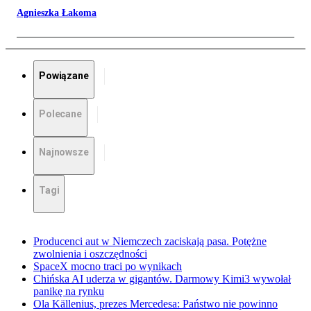
Agnieszka Łakoma
Powiązane
Polecane
Najnowsze
Tagi
Producenci aut w Niemczech zaciskają pasa. Potężne
zwolnienia i oszczędności
SpaceX mocno traci po wynikach
Chińska AI uderza w gigantów. Darmowy Kimi3 wywołał
panikę na rynku
Ola Källenius, prezes Mercedesa: Państwo nie powinno