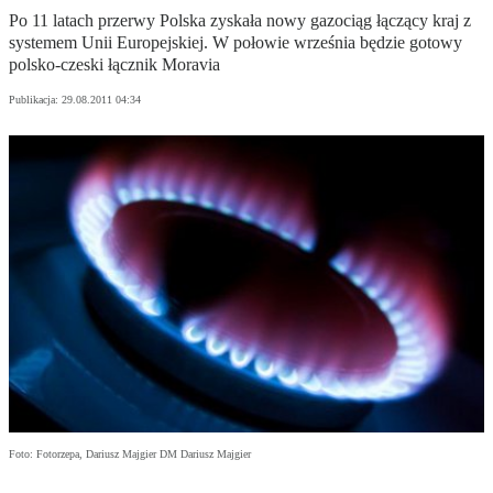
Po 11 latach przerwy Polska zyskała nowy gazociąg łączący kraj z
systemem Unii Europejskiej. W połowie września będzie gotowy
polsko-czeski łącznik Moravia
Publikacja:
29.08.2011 04:34
Foto: Fotorzepa, Dariusz Majgier DM Dariusz Majgier