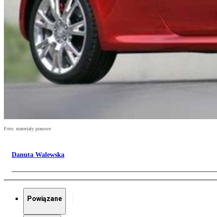
Foto: materiały prasowe
Danuta Walewska
Powiązane