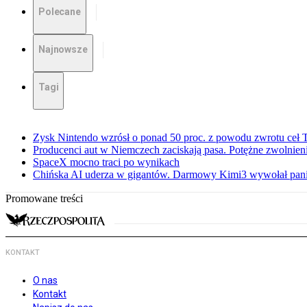
Polecane
Najnowsze
Tagi
Zysk Nintendo wzrósł o ponad 50 proc. z powodu zwrotu ceł
Producenci aut w Niemczech zaciskają pasa. Potężne zwolnieni
SpaceX mocno traci po wynikach
Chińska AI uderza w gigantów. Darmowy Kimi3 wywołał pani
Promowane treści
KONTAKT
O nas
Kontakt