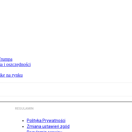
 Trumpa
a i oszczędności
kę na rynku
REGULAMIN
Polityka Prywatności
Zmiana ustawień zgód