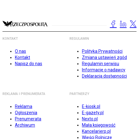
KONTAKT
REGULAMIN
O nas
Polityka Prywatności
Kontakt
Zmiana ustawień zgód
Napisz do nas
Regulamin serwisu
Informacje o nadawcy
Deklaracja dostępności
REKLAMA I PRENUMERATA
PARTNERZY
Reklama
E-kiosk.pl
Ogłoszenia
E-gazety.pl
Prenumerata
Nexto.pl
Archiwum
Mała księgowość
Kancelarierp.pl
Wieści Rolnicze