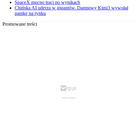
SpaceX mocno traci po wynikach
Chińska AI uderza w gigantów. Darmowy Kimi3 wywołał
panikę na rynku
Promowane treści