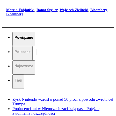
Marcin Fabjański
,
Donat Szyller
,
Wojciech Zieliński
,
Bloomberg
Bloomberg
Powiązane
Polecane
Najnowsze
Tagi
Zysk Nintendo wzrósł o ponad 50 proc. z powodu zwrotu ceł
Trumpa
Producenci aut w Niemczech zaciskają pasa. Potężne
zwolnienia i oszczędności