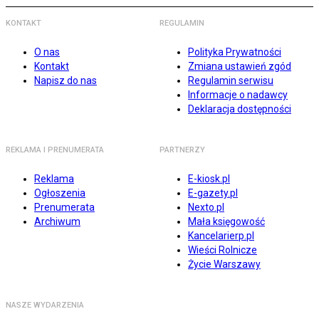
KONTAKT
REGULAMIN
O nas
Polityka Prywatności
Kontakt
Zmiana ustawień zgód
Napisz do nas
Regulamin serwisu
Informacje o nadawcy
Deklaracja dostępności
REKLAMA I PRENUMERATA
PARTNERZY
Reklama
E-kiosk.pl
Ogłoszenia
E-gazety.pl
Prenumerata
Nexto.pl
Archiwum
Mała księgowość
Kancelarierp.pl
Wieści Rolnicze
Życie Warszawy
NASZE WYDARZENIA