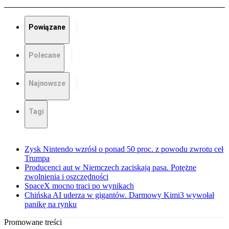
Powiązane
Polecane
Najnowsze
Tagi
Zysk Nintendo wzrósł o ponad 50 proc. z powodu zwrotu ceł
Trumpa
Producenci aut w Niemczech zaciskają pasa. Potężne
zwolnienia i oszczędności
SpaceX mocno traci po wynikach
Chińska AI uderza w gigantów. Darmowy Kimi3 wywołał
panikę na rynku
Promowane treści