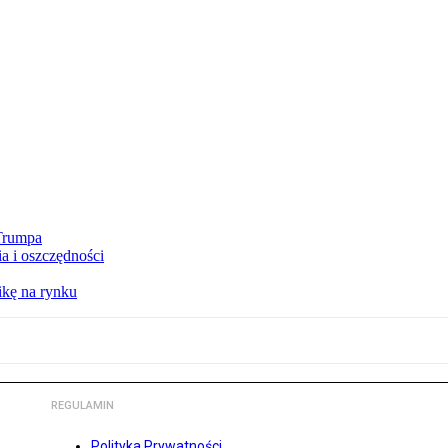
 Trumpa
a i oszczędności
kę na rynku
REGULAMIN
Polityka Prywatności