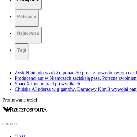
Polecane
Najnowsze
Tagi
Zysk Nintendo wzrósł o ponad 50 proc. z powodu zwrotu ceł
Producenci aut w Niemczech zaciskają pasa. Potężne zwolnieni
SpaceX mocno traci po wynikach
Chińska AI uderza w gigantów. Darmowy Kimi3 wywołał pani
Promowane treści
KONTAKT
O nas