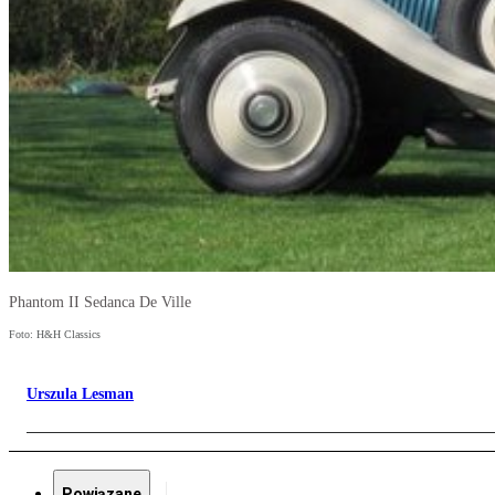
Phantom II Sedanca De Ville
Foto: H&H Classics
Urszula Lesman
Powiązane