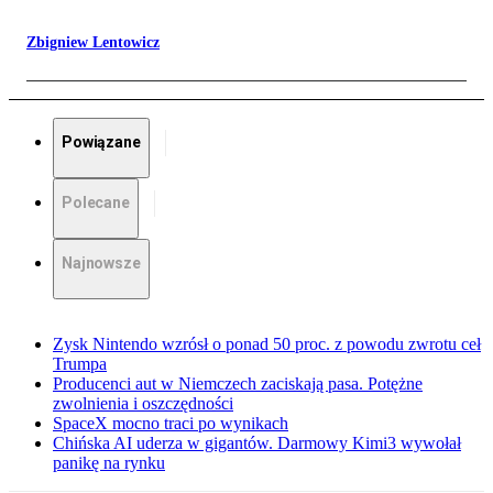
Zbigniew Lentowicz
Powiązane
Polecane
Najnowsze
Zysk Nintendo wzrósł o ponad 50 proc. z powodu zwrotu ceł
Trumpa
Producenci aut w Niemczech zaciskają pasa. Potężne
zwolnienia i oszczędności
SpaceX mocno traci po wynikach
Chińska AI uderza w gigantów. Darmowy Kimi3 wywołał
panikę na rynku