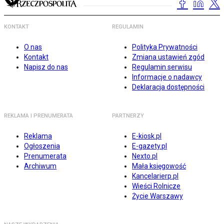
KONTAKT
REGULAMIN
O nas
Polityka Prywatności
Kontakt
Zmiana ustawień zgód
Napisz do nas
Regulamin serwisu
Informacje o nadawcy
Deklaracja dostępności
REKLAMA I PRENUMERATA
PARTNERZY
Reklama
E-kiosk.pl
Ogłoszenia
E-gazety.pl
Prenumerata
Nexto.pl
Archiwum
Mała księgowość
Kancelarierp.pl
Wieści Rolnicze
Życie Warszawy