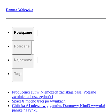
Danuta Walewska
Powiązane
Polecane
Najnowsze
Tagi
Producenci aut w Niemczech zaciskają pasa. Potężne
zwolnienia i oszczędności
SpaceX mocno traci po wynikach
Chińska AI uderza w gigantów. Darmowy Kimi3 wywołał
panikę na rynku