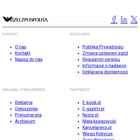
KONTAKT
REGULAMIN
O nas
Polityka Prywatności
Kontakt
Zmiana ustawień zgód
Napisz do nas
Regulamin serwisu
Informacje o nadawcy
Deklaracja dostępności
REKLAMA I PRENUMERATA
PARTNERZY
Reklama
E-kiosk.pl
Ogłoszenia
E-gazety.pl
Prenumerata
Nexto.pl
Archiwum
Mała księgowość
Kancelarierp.pl
Wieści Rolnicze