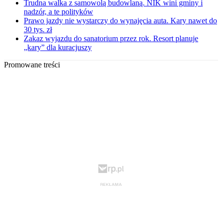
Trudna walka z samowolą budowlaną. NIK wini gminy i
nadzór, a te polityków
Prawo jazdy nie wystarczy do wynajęcia auta. Kary nawet do
30 tys. zł
Zakaz wyjazdu do sanatorium przez rok. Resort planuje
„kary” dla kuracjuszy
Promowane treści