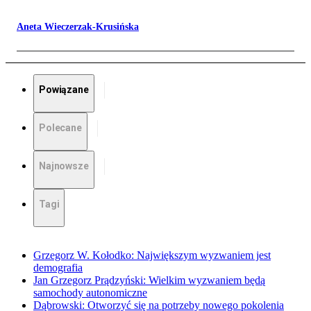
Aneta Wieczerzak-Krusińska
Powiązane
Polecane
Najnowsze
Tagi
Grzegorz W. Kołodko: Największym wyzwaniem jest
demografia
Jan Grzegorz Prądzyński: Wielkim wyzwaniem będą
samochody autonomiczne
Dąbrowski: Otworzyć się na potrzeby nowego pokolenia