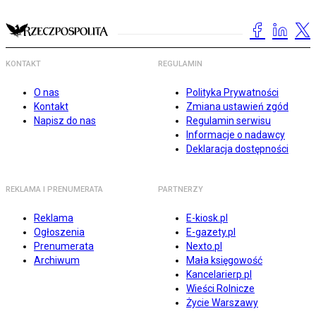
KONTAKT
REGULAMIN
O nas
Polityka Prywatności
Kontakt
Zmiana ustawień zgód
Napisz do nas
Regulamin serwisu
Informacje o nadawcy
Deklaracja dostępności
REKLAMA I PRENUMERATA
PARTNERZY
Reklama
E-kiosk.pl
Ogłoszenia
E-gazety.pl
Prenumerata
Nexto.pl
Archiwum
Mała księgowość
Kancelarierp.pl
Wieści Rolnicze
Życie Warszawy