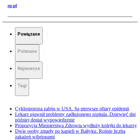
rp.pl
Powiązane
Polecane
Najnowsze
Tagi
Cyklosporoza zabija w USA. Są pierwsze ofiary epidemii
Lekarz ujawnił problemy zadłużonego szpitala. Dziewięć dni
później dostał wypowiedzenie
Propozycja Ministerstwa Zdrowia wydłuży kolejki do lekarzy
Dwie osoby zmarły po kąpieli w Bałtyku. Rośnie liczba
zakażeń wibrionami