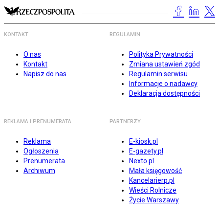
KONTAKT
REGULAMIN
O nas
Polityka Prywatności
Kontakt
Zmiana ustawień zgód
Napisz do nas
Regulamin serwisu
Informacje o nadawcy
Deklaracja dostępności
REKLAMA I PRENUMERATA
PARTNERZY
Reklama
E-kiosk.pl
Ogłoszenia
E-gazety.pl
Prenumerata
Nexto.pl
Archiwum
Mała księgowość
Kancelarierp.pl
Wieści Rolnicze
Życie Warszawy