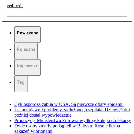
red. red.
Powiązane
Polecane
Najnowsze
Tagi
Cyklosporoza zabija w USA. Są pierwsze ofiary epidemii
Lekarz ujawnił problemy zadłużonego szpitala. Dziewięć dni
później dostał wypowiedzenie
Propozycja Ministerstwa Zdrowia wydłuży kolejki do lekarzy
Dwie osoby zmarły po kąpieli w Bałtyku. Rośnie liczba
zakażeń wibrionami