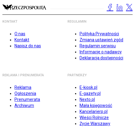
KONTAKT
REGULAMIN
O nas
Polityka Prywatności
Kontakt
Zmiana ustawień zgód
Napisz do nas
Regulamin serwisu
Informacje o nadawcy
Deklaracja dostępności
REKLAMA I PRENUMERATA
PARTNERZY
Reklama
E-kiosk.pl
Ogłoszenia
E-gazety.pl
Prenumerata
Nexto.pl
Archiwum
Mała księgowość
Kancelarierp.pl
Wieści Rolnicze
Życie Warszawy