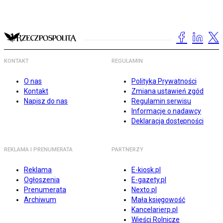
KONTAKT
REGULAMIN
O nas
Polityka Prywatności
Kontakt
Zmiana ustawień zgód
Napisz do nas
Regulamin serwisu
Informacje o nadawcy
Deklaracja dostępności
REKLAMA I PRENUMERATA
PARTNERZY
Reklama
E-kiosk.pl
Ogłoszenia
E-gazety.pl
Prenumerata
Nexto.pl
Archiwum
Mała księgowość
Kancelarierp.pl
Wieści Rolnicze