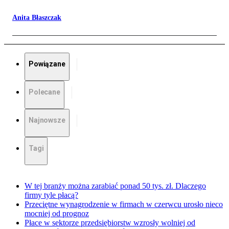
Anita Błaszczak
Powiązane
Polecane
Najnowsze
Tagi
W tej branży można zarabiać ponad 50 tys. zł. Dlaczego
firmy tyle płacą?
Przeciętne wynagrodzenie w firmach w czerwcu urosło nieco
mocniej od prognoz
Płace w sektorze przedsiębiorstw wzrosły wolniej od