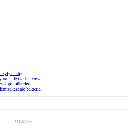
zczyły dachy
ły na Halę Gąsienicową
ał go miliarder
em zakażenie bakterią
REGULAMIN