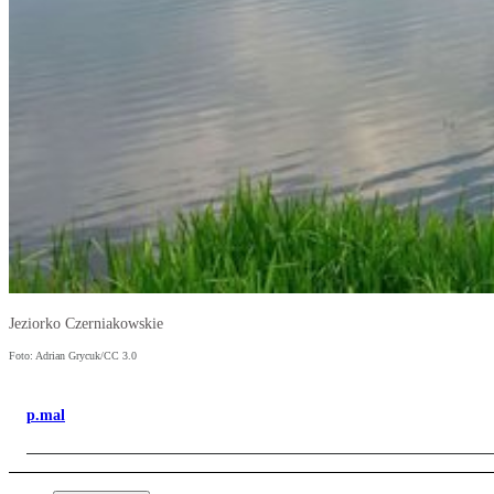
Jeziorko Czerniakowskie
Foto: Adrian Grycuk/CC 3.0
p.mal