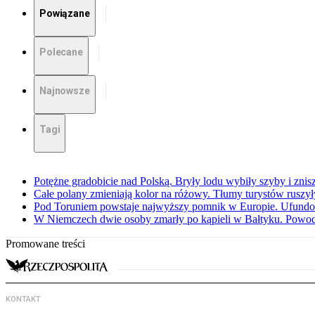
Powiązane
Polecane
Najnowsze
Tagi
Potężne gradobicie nad Polską. Bryły lodu wybiły szyby i znis
Całe polany zmieniają kolor na różowy. Tłumy turystów ruszy
Pod Toruniem powstaje najwyższy pomnik w Europie. Ufundow
W Niemczech dwie osoby zmarły po kąpieli w Bałtyku. Powod
Promowane treści
KONTAKT