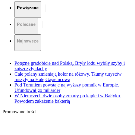
Powiązane
Polecane
Najnowsze
Potężne gradobicie nad Polską. Bryły lodu wybiły szyby i
zniszczyły dachy
Całe polany zmieniają kolor na różowy. Tłumy turystów
ruszyły na Halę Gąsienicową
Pod Toruniem powstaje najwyższy pomnik w Europie.
Ufundował go miliarder
W Niemczech dwie osoby zmarły po kąpieli w Bałtyku.
Powodem zakażenie bakterią
Promowane treści