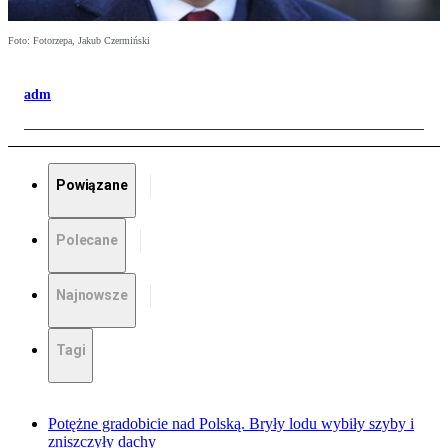
Foto: Fotorzepa, Jakub Czermiński
adm
Powiązane
Polecane
Najnowsze
Tagi
Potężne gradobicie nad Polską. Bryły lodu wybiły szyby i
zniszczyły dachy