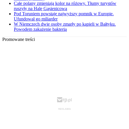
Całe polany zmieniają kolor na różowy. Tłumy turystów
ruszyły na Halę Gąsienicową
Pod Toruniem powstaje najwyższy pomnik w Europie.
Ufundował go miliarder
W Niemczech dwie osoby zmarły po kąpieli w Bałtyku.
Powodem zakażenie bakterią
Promowane treści