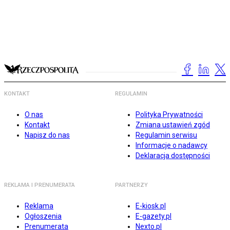
KONTAKT
REGULAMIN
O nas
Polityka Prywatności
Kontakt
Zmiana ustawień zgód
Napisz do nas
Regulamin serwisu
Informacje o nadawcy
Deklaracja dostępności
REKLAMA I PRENUMERATA
PARTNERZY
Reklama
E-kiosk.pl
Ogłoszenia
E-gazety.pl
Prenumerata
Nexto.pl