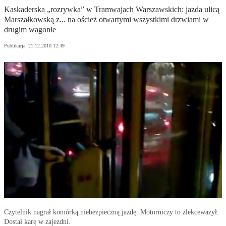
Kaskaderska „rozrywka” w Tramwajach Warszawskich: jazda ulicą
Marszałkowską z... na oścież otwartymi wszystkimi drzwiami w
drugim wagonie
Publikacja:
21.12.2010 12:49
Czytelnik nagrał komórką niebezpieczną jazdę. Motorniczy to zlekceważył.
Dostał karę w zajezdni.