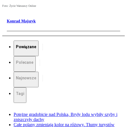
Foto: Życie Warszawy Online
Konrad Majszyk
Powiązane
Polecane
Najnowsze
Tagi
Potężne gradobicie nad Polską. Bryły lodu wybiły szyby i
zniszczyły dachy
Całe polany zmieniają kolor na różowy. Tłumy turystów