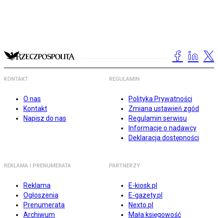
KONTAKT
REGULAMIN
O nas
Polityka Prywatności
Kontakt
Zmiana ustawień zgód
Napisz do nas
Regulamin serwisu
Informacje o nadawcy
Deklaracja dostępności
REKLAMA I PRENUMERATA
PARTNERZY
Reklama
E-kiosk.pl
Ogłoszenia
E-gazety.pl
Prenumerata
Nexto.pl
Archiwum
Mała księgowość