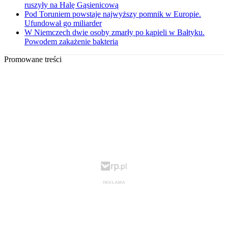
ruszyły na Halę Gąsienicową
Pod Toruniem powstaje najwyższy pomnik w Europie.
Ufundował go miliarder
W Niemczech dwie osoby zmarły po kąpieli w Bałtyku.
Powodem zakażenie bakterią
Promowane treści