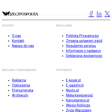
KONTAKT
REGULAMIN
O nas
Polityka Prywatności
Kontakt
Zmiana ustawień zgód
Napisz do nas
Regulamin serwisu
Informacje o nadawcy
Deklaracja dostępności
REKLAMA I PRENUMERATA
PARTNERZY
Reklama
E-kiosk.pl
Ogłoszenia
E-gazety.pl
Prenumerata
Nexto.pl
Archiwum
Mała księgowość
Kancelarierp.pl
Wieści Rolnicze
Życie Warszawy