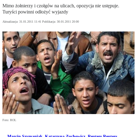
Mimo żołnierzy i czołgów na ulicach, opozycja nie ustępuje.
Turyści powinni odłożyć wyjazdy
Aktualizacja:
31.01.2011 11:41
Publikacja:
30.01.2011 20:00
Foto: ROL
Marcin Szymaniak
,
Katarzyna Zuchowicz
,
Reuters Reuters
,