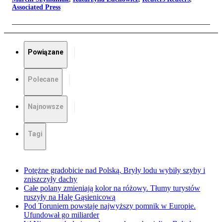
Associated Press
Powiązane
Polecane
Najnowsze
Tagi
Potężne gradobicie nad Polską. Bryły lodu wybiły szyby i
zniszczyły dachy
Całe polany zmieniają kolor na różowy. Tłumy turystów
ruszyły na Halę Gąsienicową
Pod Toruniem powstaje najwyższy pomnik w Europie.
Ufundował go miliarder