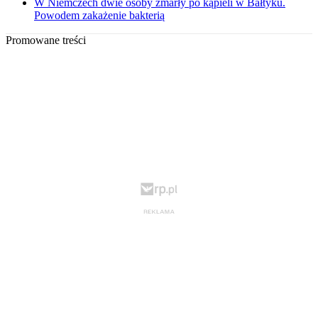
W Niemczech dwie osoby zmarły po kąpieli w Bałtyku.
Powodem zakażenie bakterią
Promowane treści