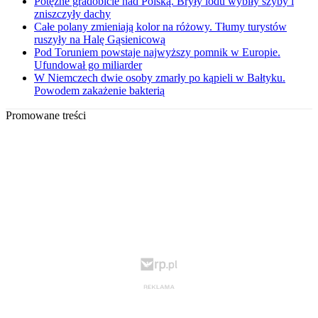
Potężne gradobicie nad Polską. Bryły lodu wybiły szyby i
zniszczyły dachy
Całe polany zmieniają kolor na różowy. Tłumy turystów
ruszyły na Halę Gąsienicową
Pod Toruniem powstaje najwyższy pomnik w Europie.
Ufundował go miliarder
W Niemczech dwie osoby zmarły po kąpieli w Bałtyku.
Powodem zakażenie bakterią
Promowane treści