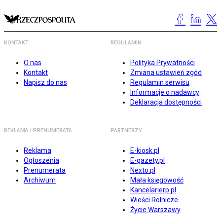
KONTAKT
REGULAMIN
O nas
Polityka Prywatności
Kontakt
Zmiana ustawień zgód
Napisz do nas
Regulamin serwisu
Informacje o nadawcy
Deklaracja dostępności
REKLAMA I PRENUMERATA
PARTNERZY
Reklama
E-kiosk.pl
Ogłoszenia
E-gazety.pl
Prenumerata
Nexto.pl
Archiwum
Mała księgowość
Kancelarierp.pl
Wieści Rolnicze
Życie Warszawy