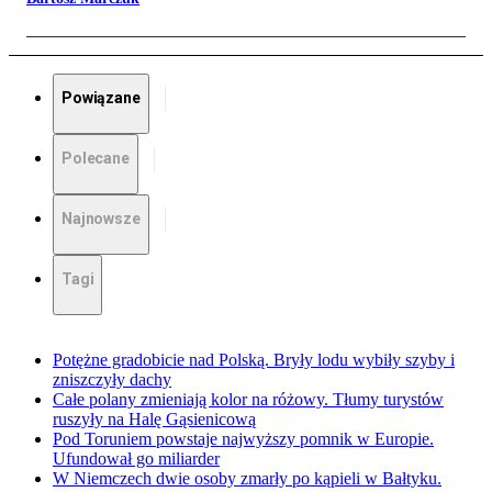
Powiązane
Polecane
Najnowsze
Tagi
Potężne gradobicie nad Polską. Bryły lodu wybiły szyby i
zniszczyły dachy
Całe polany zmieniają kolor na różowy. Tłumy turystów
ruszyły na Halę Gąsienicową
Pod Toruniem powstaje najwyższy pomnik w Europie.
Ufundował go miliarder
W Niemczech dwie osoby zmarły po kąpieli w Bałtyku.