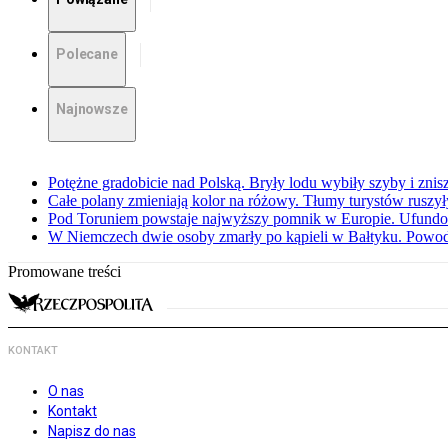
Polecane
Najnowsze
Potężne gradobicie nad Polską. Bryły lodu wybiły szyby i znis
Całe polany zmieniają kolor na różowy. Tłumy turystów ruszy
Pod Toruniem powstaje najwyższy pomnik w Europie. Ufundow
W Niemczech dwie osoby zmarły po kąpieli w Bałtyku. Powod
Promowane treści
KONTAKT
O nas
Kontakt
Napisz do nas