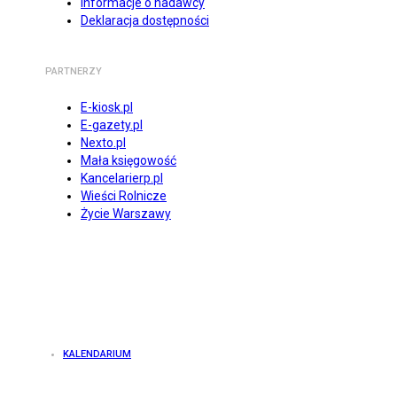
Informacje o nadawcy
Deklaracja dostępności
PARTNERZY
E-kiosk.pl
E-gazety.pl
Nexto.pl
Mała księgowość
Kancelarierp.pl
Wieści Rolnicze
Życie Warszawy
KALENDARIUM