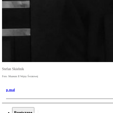
Stefan Skielnik
Foto: Muzeum II Wojny Światowej
p.mal
Powiązane