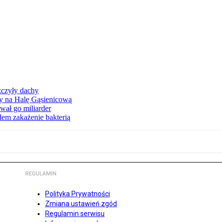
zczyły dachy
ły na Halę Gąsienicową
ał go miliarder
em zakażenie bakterią
REGULAMIN
Polityka Prywatności
Zmiana ustawień zgód
Regulamin serwisu