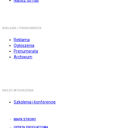
Napisz do nas
REKLAMA I PRENUMERATA
Reklama
Ogłoszenia
Prenumerata
Archiwum
NASZE WYDARZENIA
Szkolenia i konferencje
MAPA STRONY
OFERTA PRODUKTOWA