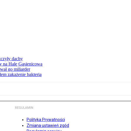
zczyły dachy
ły na Halę Gąsienicową
ał go miliarder
em zakażenie bakterią
REGULAMIN
Polityka Prywatności
Zmiana ustawień zgód