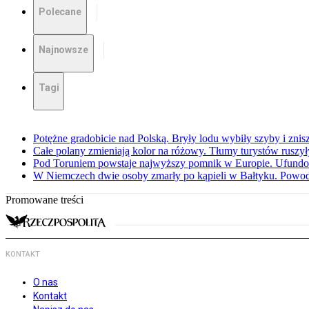
Polecane
Najnowsze
Tagi
Potężne gradobicie nad Polską. Bryły lodu wybiły szyby i znis
Całe polany zmieniają kolor na różowy. Tłumy turystów ruszy
Pod Toruniem powstaje najwyższy pomnik w Europie. Ufundow
W Niemczech dwie osoby zmarły po kąpieli w Bałtyku. Powod
Promowane treści
KONTAKT
O nas
Kontakt