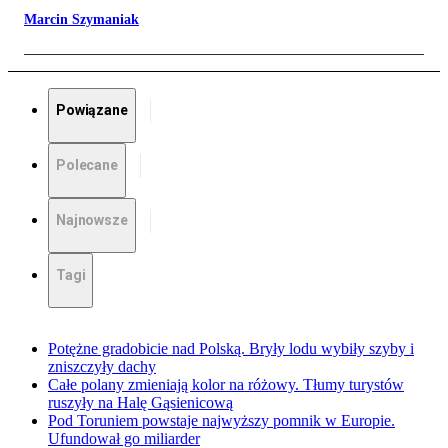
Marcin Szymaniak
Powiązane
Polecane
Najnowsze
Tagi
Potężne gradobicie nad Polską. Bryły lodu wybiły szyby i
zniszczyły dachy
Całe polany zmieniają kolor na różowy. Tłumy turystów
ruszyły na Halę Gąsienicową
Pod Toruniem powstaje najwyższy pomnik w Europie.
Ufundował go miliarder