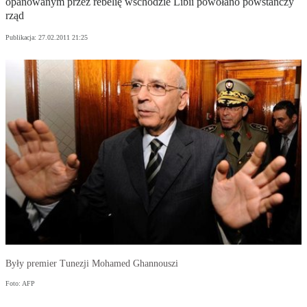
opanowanym przez rebelię wschodzie Libii powołano powstańczy
rząd
Publikacja:
27.02.2011 21:25
Były premier Tunezji Mohamed Ghannouszi
Foto: AFP