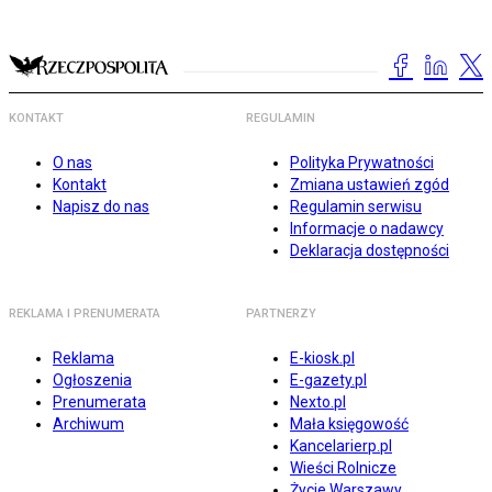
KONTAKT
REGULAMIN
O nas
Polityka Prywatności
Kontakt
Zmiana ustawień zgód
Napisz do nas
Regulamin serwisu
Informacje o nadawcy
Deklaracja dostępności
REKLAMA I PRENUMERATA
PARTNERZY
Reklama
E-kiosk.pl
Ogłoszenia
E-gazety.pl
Prenumerata
Nexto.pl
Archiwum
Mała księgowość
Kancelarierp.pl
Wieści Rolnicze
Życie Warszawy