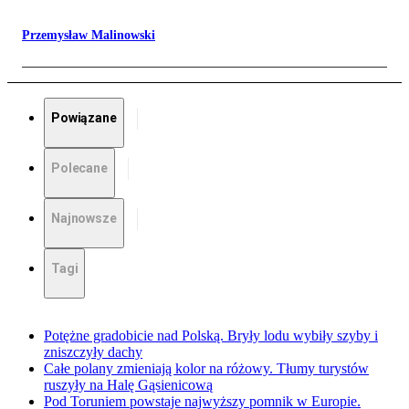
Przemysław Malinowski
Powiązane
Polecane
Najnowsze
Tagi
Potężne gradobicie nad Polską. Bryły lodu wybiły szyby i
zniszczyły dachy
Całe polany zmieniają kolor na różowy. Tłumy turystów
ruszyły na Halę Gąsienicową
Pod Toruniem powstaje najwyższy pomnik w Europie.