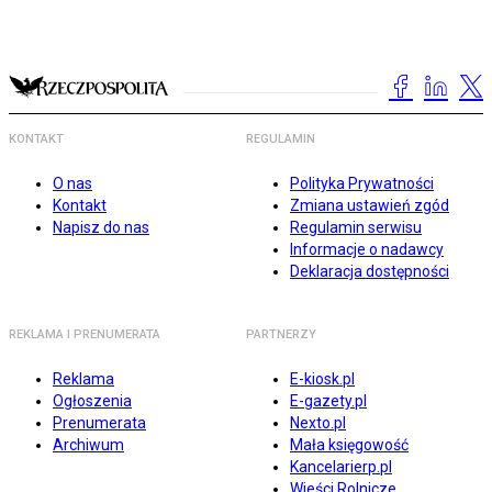
KONTAKT
REGULAMIN
O nas
Polityka Prywatności
Kontakt
Zmiana ustawień zgód
Napisz do nas
Regulamin serwisu
Informacje o nadawcy
Deklaracja dostępności
REKLAMA I PRENUMERATA
PARTNERZY
Reklama
E-kiosk.pl
Ogłoszenia
E-gazety.pl
Prenumerata
Nexto.pl
Archiwum
Mała księgowość
Kancelarierp.pl
Wieści Rolnicze