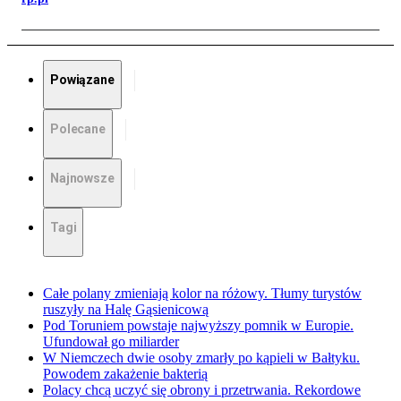
Powiązane
Polecane
Najnowsze
Tagi
Całe polany zmieniają kolor na różowy. Tłumy turystów
ruszyły na Halę Gąsienicową
Pod Toruniem powstaje najwyższy pomnik w Europie.
Ufundował go miliarder
W Niemczech dwie osoby zmarły po kąpieli w Bałtyku.
Powodem zakażenie bakterią
Polacy chcą uczyć się obrony i przetrwania. Rekordowe