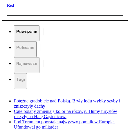
Red
Powiązane
Polecane
Najnowsze
Tagi
Potężne gradobicie nad Polską. Bryły lodu wybiły szyby i
zniszczyły dachy
Całe polany zmieniają kolor na różowy. Tłumy turystów
ruszyły na Halę Gąsienicową
Pod Toruniem powstaje najwyższy pomnik w Europie.
Ufundował go miliarder