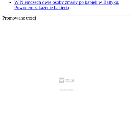
W Niemczech dwie osoby zmarły po kąpieli w Bałtyku.
Powodem zakażenie bakterią
Promowane treści