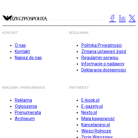
KONTAKT
REGULAMIN
O nas
Polityka Prywatności
Kontakt
Zmiana ustawień zgód
Napisz do nas
Regulamin serwisu
Informacje o nadawcy
Deklaracja dostępności
REKLAMA I PRENUMERATA
PARTNERZY
Reklama
E-kiosk.pl
Ogłoszenia
E-gazety.pl
Prenumerata
Nexto.pl
Archiwum
Mała księgowość
Kancelarierp.pl
Wieści Rolnicze
Życie Warszawy