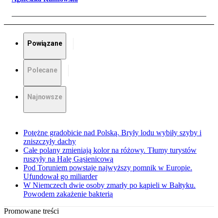
Powiązane
Polecane
Najnowsze
Potężne gradobicie nad Polską. Bryły lodu wybiły szyby i
zniszczyły dachy
Całe polany zmieniają kolor na różowy. Tłumy turystów
ruszyły na Halę Gąsienicową
Pod Toruniem powstaje najwyższy pomnik w Europie.
Ufundował go miliarder
W Niemczech dwie osoby zmarły po kąpieli w Bałtyku.
Powodem zakażenie bakterią
Promowane treści