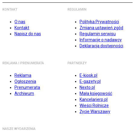
KONTAKT
REGULAMIN
O nas
Polityka Prywatności
Kontakt
Zmiana ustawień zgód
Napisz do nas
Regulamin serwisu
Informacje o nadawcy
Deklaracja dostępności
REKLAMA I PRENUMERATA
PARTNERZY
Reklama
E-kiosk.pl
Ogłoszenia
E-gazety.pl
Prenumerata
Nexto.pl
Archiwum
Mała księgowość
Kancelarierp.pl
Wieści Rolnicze
Życie Warszawy
NASZE WYDARZENIA