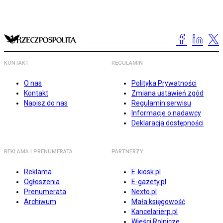
KONTAKT
REGULAMIN
O nas
Polityka Prywatności
Kontakt
Zmiana ustawień zgód
Napisz do nas
Regulamin serwisu
Informacje o nadawcy
Deklaracja dostępności
REKLAMA I PRENUMERATA
PARTNERZY
Reklama
E-kiosk.pl
Ogłoszenia
E-gazety.pl
Prenumerata
Nexto.pl
Archiwum
Mała księgowość
Kancelarierp.pl
Wieści Rolnicze