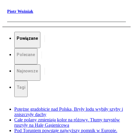
Piotr Woźniak
Powiązane
Polecane
Najnowsze
Tagi
Potężne gradobicie nad Polską. Bryły lodu wybiły szyby i
zniszczyły dachy
Całe polany zmieniają kolor na różowy. Tłumy turystów
ruszyły na Halę Gąsienicową
Pod Toruniem powstaje najwyższy pomnik w Europie.