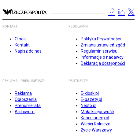
KONTAKT
REGULAMIN
O nas
Polityka Prywatności
Kontakt
Zmiana ustawień zgód
Napisz do nas
Regulamin serwisu
Informacje o nadawcy
Deklaracja dostępności
REKLAMA I PRENUMERATA
PARTNERZY
Reklama
E-kiosk.pl
Ogłoszenia
E-gazety.pl
Prenumerata
Nexto.pl
Archiwum
Mała księgowość
Kancelarierp.pl
Wieści Rolnicze
Życie Warszawy