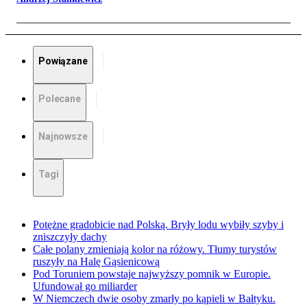
Powiązane
Polecane
Najnowsze
Tagi
Potężne gradobicie nad Polską. Bryły lodu wybiły szyby i
zniszczyły dachy
Całe polany zmieniają kolor na różowy. Tłumy turystów
ruszyły na Halę Gąsienicową
Pod Toruniem powstaje najwyższy pomnik w Europie.
Ufundował go miliarder
W Niemczech dwie osoby zmarły po kąpieli w Bałtyku.