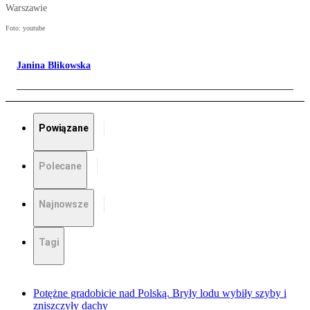
Warszawie
Foto: youtube
Janina Blikowska
Powiązane
Polecane
Najnowsze
Tagi
Potężne gradobicie nad Polską. Bryły lodu wybiły szyby i
zniszczyły dachy