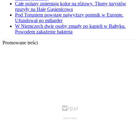
Całe polany zmieniają kolor na różowy. Tłumy turystów
ruszyły na Halę Gąsienicową
Pod Toruniem powstaje najwyższy pomnik w Europie.
Ufundował go miliarder
W Niemczech dwie osoby zmarły po kąpieli w Bałtyku.
Powodem zakażenie bakterią
Promowane treści