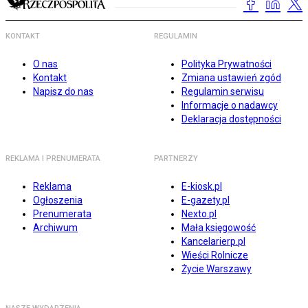
KONTAKT
REGULAMIN
O nas
Polityka Prywatności
Kontakt
Zmiana ustawień zgód
Napisz do nas
Regulamin serwisu
Informacje o nadawcy
Deklaracja dostępności
REKLAMA I PRENUMERATA
PARTNERZY
Reklama
E-kiosk.pl
Ogłoszenia
E-gazety.pl
Prenumerata
Nexto.pl
Archiwum
Mała księgowość
Kancelarierp.pl
Wieści Rolnicze
Życie Warszawy