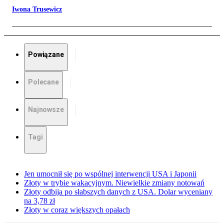
Iwona Trusewicz
Powiązane
Polecane
Najnowsze
Tagi
Jen umocnił się po wspólnej interwencji USA i Japonii
Złoty w trybie wakacyjnym. Niewielkie zmiany notowań
Złoty odbija po słabszych danych z USA. Dolar wyceniany
na 3,78 zł
Złoty w coraz większych opałach