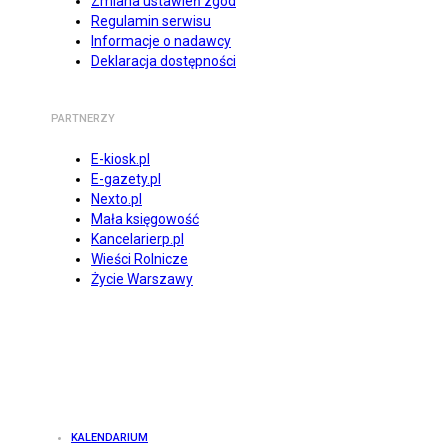
Zmiana ustawień zgód
Regulamin serwisu
Informacje o nadawcy
Deklaracja dostępności
PARTNERZY
E-kiosk.pl
E-gazety.pl
Nexto.pl
Mała księgowość
Kancelarierp.pl
Wieści Rolnicze
Życie Warszawy
KALENDARIUM