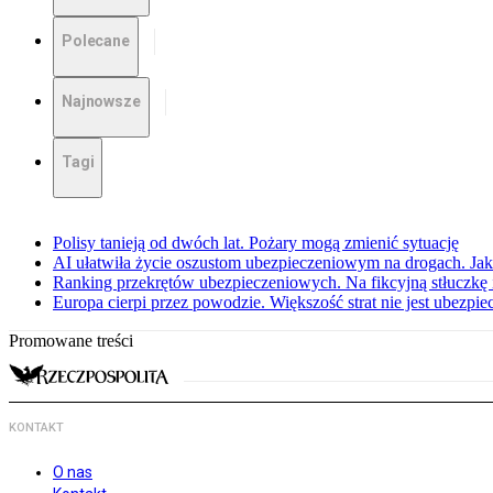
Polecane
Najnowsze
Tagi
Polisy tanieją od dwóch lat. Pożary mogą zmienić sytuację
AI ułatwiła życie oszustom ubezpieczeniowym na drogach. Jak 
Ranking przekrętów ubezpieczeniowych. Na fikcyjną stłuczkę 
Europa cierpi przez powodzie. Większość strat nie jest ubezpie
Promowane treści
KONTAKT
O nas