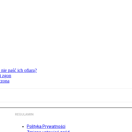
nie paść ich ofiarą?
i zgon
czona
REGULAMIN
Polityka Prywatności