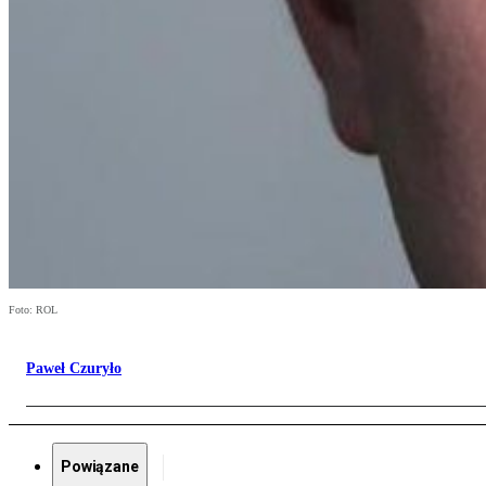
Foto: ROL
Paweł Czuryło
Powiązane