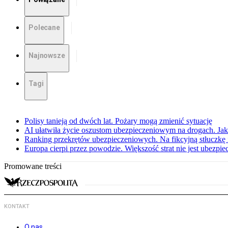
Polecane
Najnowsze
Tagi
Polisy tanieją od dwóch lat. Pożary mogą zmienić sytuację
AI ułatwiła życie oszustom ubezpieczeniowym na drogach. Jak 
Ranking przekrętów ubezpieczeniowych. Na fikcyjną stłuczkę 
Europa cierpi przez powodzie. Większość strat nie jest ubezpie
Promowane treści
KONTAKT
O nas