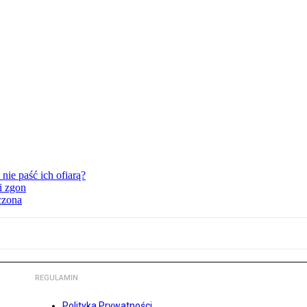
nie paść ich ofiarą?
i zgon
czona
REGULAMIN
Polityka Prywatności