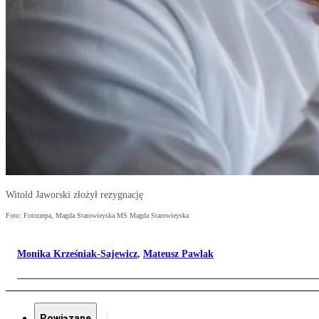
Witold Jaworski złożył rezygnację
Foto: Fotorzepa, Magda Starowieyska MS Magda Starowieyska
Monika Krześniak-Sajewicz
,
Mateusz Pawlak
Powiązane