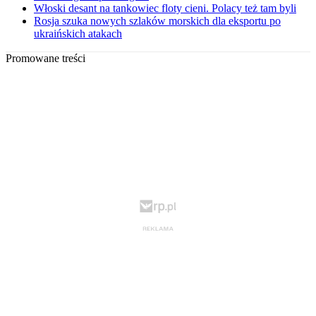
Włoski desant na tankowiec floty cieni. Polacy też tam byli
Rosja szuka nowych szlaków morskich dla eksportu po
ukraińskich atakach
Promowane treści