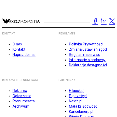
KONTAKT
REGULAMIN
O nas
Polityka Prywatności
Kontakt
Zmiana ustawień zgód
Napisz do nas
Regulamin serwisu
Informacje o nadawcy
Deklaracja dostępności
REKLAMA I PRENUMERATA
PARTNERZY
Reklama
E-kiosk.pl
Ogłoszenia
E-gazety.pl
Prenumerata
Nexto.pl
Archiwum
Mała księgowość
Kancelarierp.pl
Wieści Rolnicze