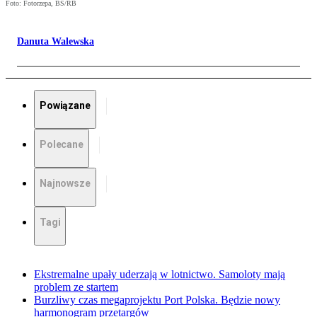
Foto: Fotorzepa, BS/RB
Danuta Walewska
Powiązane
Polecane
Najnowsze
Tagi
Ekstremalne upały uderzają w lotnictwo. Samoloty mają
problem ze startem
Burzliwy czas megaprojektu Port Polska. Będzie nowy
harmonogram przetargów