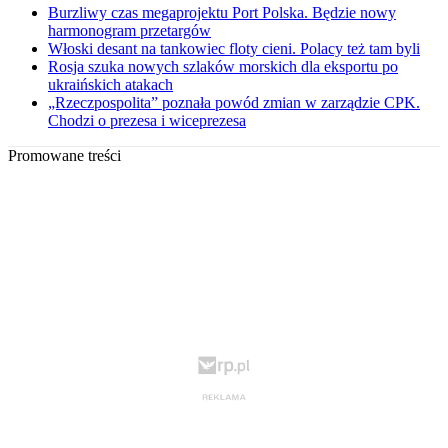
Burzliwy czas megaprojektu Port Polska. Będzie nowy
harmonogram przetargów
Włoski desant na tankowiec floty cieni. Polacy też tam byli
Rosja szuka nowych szlaków morskich dla eksportu po
ukraińskich atakach
„Rzeczpospolita” poznała powód zmian w zarządzie CPK.
Chodzi o prezesa i wiceprezesa
Promowane treści