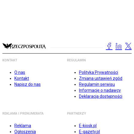
KONTAKT
REGULAMIN
O nas
Polityka Prywatności
Kontakt
Zmiana ustawień zgód
Napisz do nas
Regulamin serwisu
Informacje o nadawcy
Deklaracja dostępności
REKLAMA I PRENUMERATA
PARTNERZY
Reklama
E-kiosk.pl
Ogłoszenia
E-gazety.pl