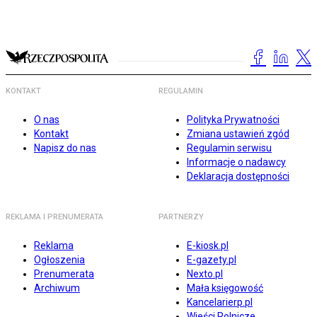
KONTAKT
REGULAMIN
O nas
Polityka Prywatności
Kontakt
Zmiana ustawień zgód
Napisz do nas
Regulamin serwisu
Informacje o nadawcy
Deklaracja dostępności
REKLAMA I PRENUMERATA
PARTNERZY
Reklama
E-kiosk.pl
Ogłoszenia
E-gazety.pl
Prenumerata
Nexto.pl
Archiwum
Mała księgowość
Kancelarierp.pl
Wieści Rolnicze