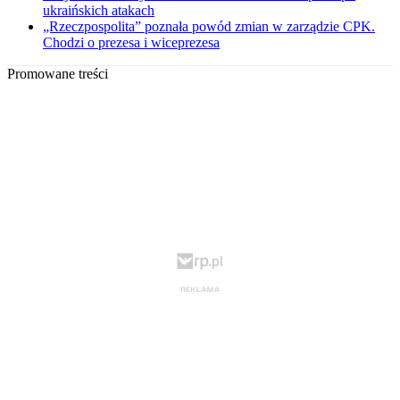
ukraińskich atakach
„Rzeczpospolita” poznała powód zmian w zarządzie CPK.
Chodzi o prezesa i wiceprezesa
Promowane treści