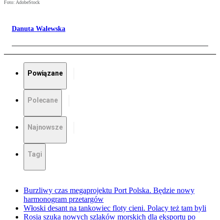
Foto: AdobeStock
Danuta Walewska
Powiązane
Polecane
Najnowsze
Tagi
Burzliwy czas megaprojektu Port Polska. Będzie nowy
harmonogram przetargów
Włoski desant na tankowiec floty cieni. Polacy też tam byli
Rosja szuka nowych szlaków morskich dla eksportu po