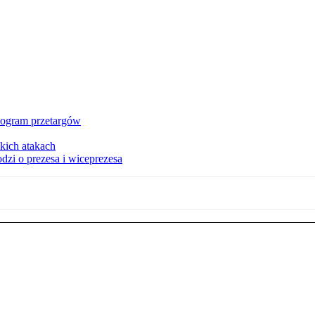
nogram przetargów
kich atakach
zi o prezesa i wiceprezesa