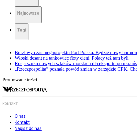
Najnowsze
Tagi
Burzliwy czas megaprojektu Port Polska. Będzie nowy harmo
Włoski desant na tankowiec floty cieni. Polacy też tam byli
Rosja szuka nowych szlaków morskich dla eksportu po ukraińs
„Rzeczpospolita” poznała powód zmian w zarządzie CPK. Chod
Promowane treści
KONTAKT
O nas
Kontakt
Napisz do nas