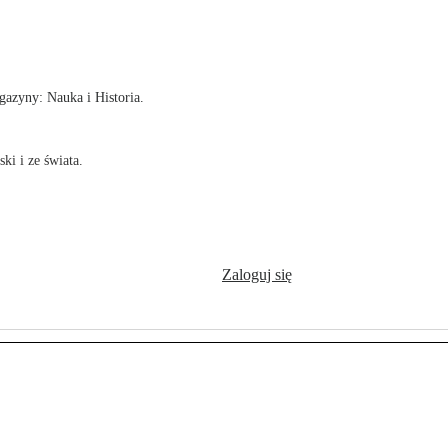
!
azyny: Nauka i Historia.
ki i ze świata.
Zaloguj się