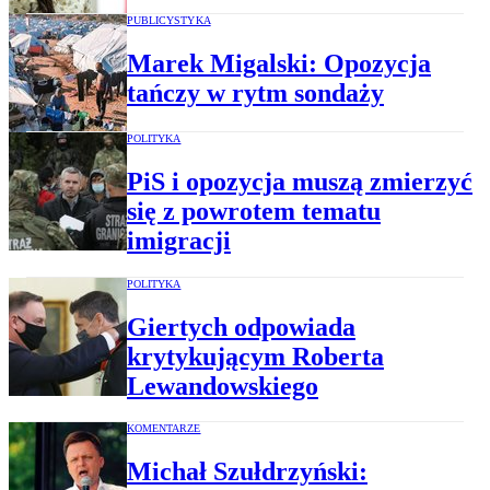
PUBLICYSTYKA
Marek Migalski: Opozycja
tańczy w rytm sondaży
POLITYKA
PiS i opozycja muszą zmierzyć
się z powrotem tematu
imigracji
POLITYKA
Giertych odpowiada
krytykującym Roberta
Lewandowskiego
KOMENTARZE
Michał Szułdrzyński: