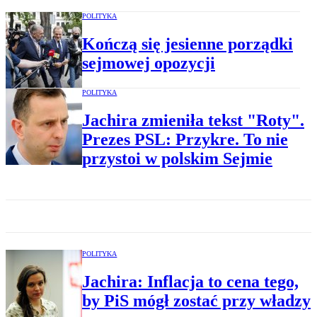
POLITYKA
Kończą się jesienne porządki
sejmowej opozycji
POLITYKA
Jachira zmieniła tekst "Roty".
Prezes PSL: Przykre. To nie
przystoi w polskim Sejmie
POLITYKA
Jachira: Inflacja to cena tego,
by PiS mógł zostać przy władzy