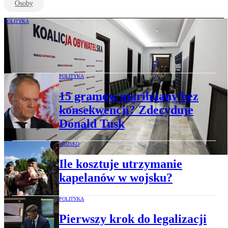
Osoby
POLITYKA
Posłanka KO zawieszona w prawach
członka klubu. Podała powód decyzji
POLITYKA
15 gramów marihuany bez
konsekwencji? Zdecyduje
Donald Tusk
WOJSKO
Ile kosztuje utrzymanie
kapelanów w wojsku?
POLITYKA
Pierwszy krok do legalizacji