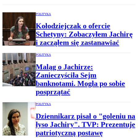
POLITYKA
Kołodziejczak o ofercie
Schetyny: Zobaczyłem Jachirę
i zacząłem się zastanawiać
POLITYKA
Maląg o Jachirze:
Zanieczyściła Sejm
banknotami. Mogła po sobie
posprzątać
POLITYKA
Dziennikarz pisał o "goleniu na
łyso Jachiry". TVP: Prezentuje
patriotyczną postawę