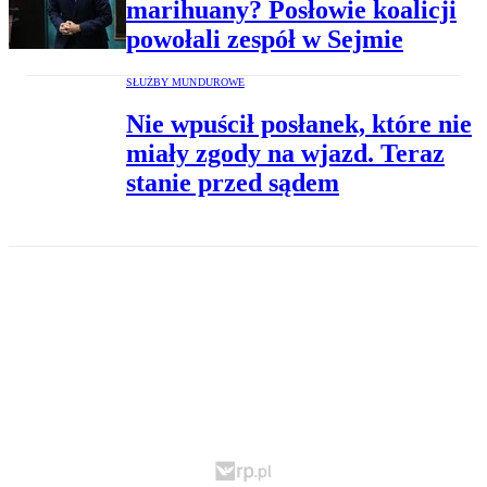
marihuany? Posłowie koalicji
powołali zespół w Sejmie
SŁUŻBY MUNDUROWE
Nie wpuścił posłanek, które nie
miały zgody na wjazd. Teraz
stanie przed sądem