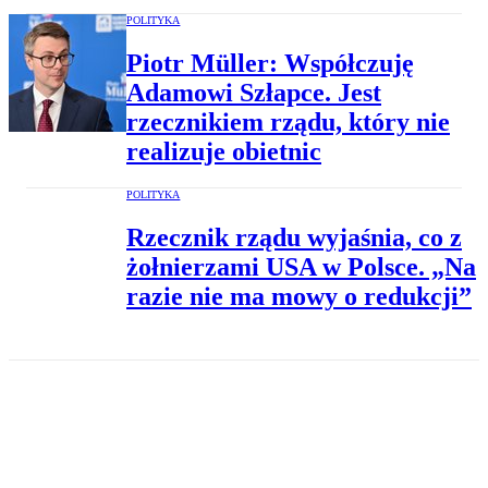
POLITYKA
Piotr Müller: Współczuję
Adamowi Szłapce. Jest
rzecznikiem rządu, który nie
realizuje obietnic
POLITYKA
Rzecznik rządu wyjaśnia, co z
żołnierzami USA w Polsce. „Na
razie nie ma mowy o redukcji”