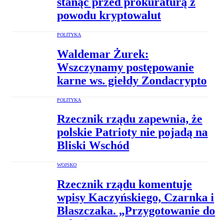
stanąć przed prokuraturą z
powodu kryptowalut
POLITYKA
Waldemar Żurek:
Wszczynamy postępowanie
karne ws. giełdy Zondacrypto
POLITYKA
Rzecznik rządu zapewnia, że
polskie Patrioty nie pojadą na
Bliski Wschód
WOJSKO
Rzecznik rządu komentuje
wpisy Kaczyńskiego, Czarnka i
Błaszczaka. „Przygotowanie do