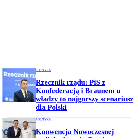
POLITYKA
Rzecznik rządu: PiS z
Konfederacją i Braunem u
władzy to najgorszy scenariusz
dla Polski
POLITYKA
Konwencja Nowoczesnej