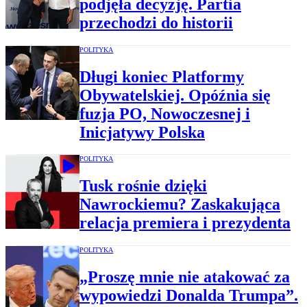
podjęła decyzję. Partia
przechodzi do historii
POLITYKA
Długi koniec Platformy
Obywatelskiej. Opóźnia się
fuzja PO, Nowoczesnej i
Inicjatywy Polska
POLITYKA
Tusk rośnie dzięki
Nawrockiemu? Zaskakująca
relacja premiera i prezydenta
POLITYKA
„Proszę mnie nie atakować za
wypowiedzi Donalda Trumpa”.