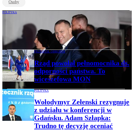
Osoby
POLITYKA
Nawrocki: Narzucam wolę narodu.
Rzecznik rządu odpowiada prezydentowi.
Przypomina SAFE
PRZEMYSŁ OBRONNY
Rząd powołał pełnomocnika ds.
odporności państwa. To
wiceszefowa MON
POLITYKA
Wołodymyr Zełenski rezygnuje
z udziału w konferencji w
Gdańsku. Adam Szłapka:
Trudno tę decyzję oceniać