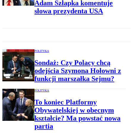
Adam Szłapka komentuje
słowa prezydenta USA
POLITYKA
Sondaż: Czy Polacy chcą
odejścia Szymona Hołowni z
funkcji marszałka Sejmu?
POLITYKA
To koniec Platformy
Obywatelskiej w obecnym
kształcie? Ma powstać nowa
partia