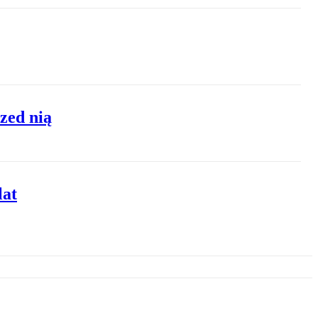
zed nią
lat