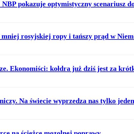
 NBP pokazuje optymistyczny scenariusz do
 mniej rosyjskiej ropy i tańszy prąd w Nie
e. Ekonomiści: kołdra już dziś jest za krót
zniczy. Na świecie wyprzedza nas tylko jeden
rce na ścieżce mozolnej poprawy