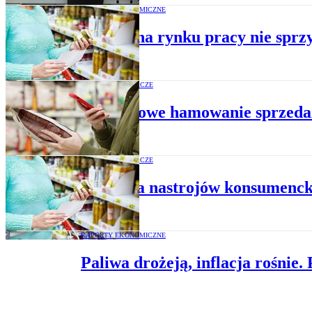
RAPORTY EKONOMICZNE
Klimat na rynku pracy nie spr
DANE GOSPODARCZE
Kwietniowe hamowanie sprzedaż
DANE GOSPODARCZE
Poprawa nastrojów konsumenck
RAPORTY EKONOMICZNE
Paliwa drożeją, inflacja rośnie.