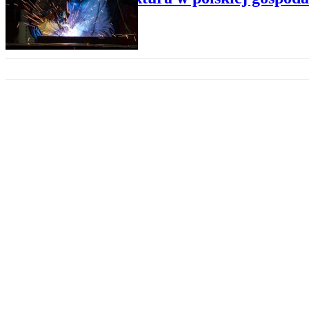
DANE GOSPODARCZE
Dane o PKB za drugi kwartał jed
DANE GOSPODARCZE
Wzrost PKB Polski w 2024 r. je
RAPORTY EKONOMICZNE
Poprawiają się nastroje konsum