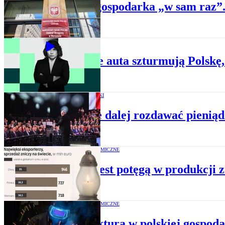
Polska gospodarka „w sam raz”.
BIZNES
Chińskie auta szturmują Polskę,
BUDŻET I PODATKI
PiS chce dalej rozdawać pieniądz
RAPORTY EKONOMICZNE
Polska jest potęgą w produkcji 
RAPORTY EKONOMICZNE
Koniunktura w polskiej gospoda