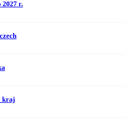
 2027 r.
mczech
ka
 kraj