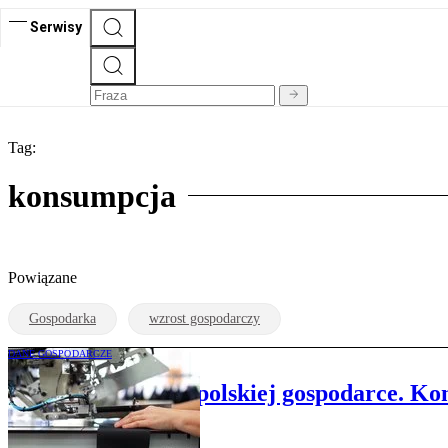
Serwisy
Tag:
konsumpcja
Powiązane
Gospodarka
wzrost gospodarczy
DANE GOSPODARCZE
„Chwilo trwaj” w polskiej gospodarce. Ko