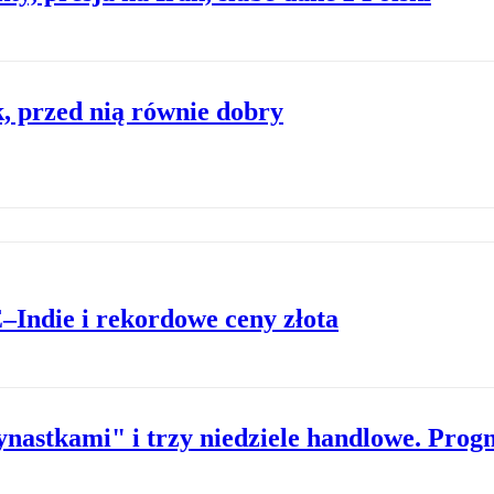
, przed nią równie dobry
Indie i rekordowe ceny złota
ynastkami" i trzy niedziele handlowe. Pro