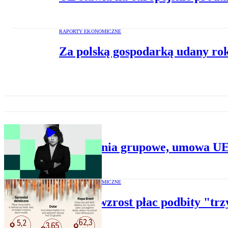
RAPORTY EKONOMICZNE
Za polską gospodarką udany rok
BIZNES
Zwolnienia grupowe, umowa UE–
RAPORTY EKONOMICZNE
Mocny wzrost płac podbity "trz