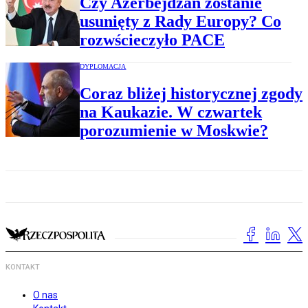
Czy Azerbejdżan zostanie
usunięty z Rady Europy? Co
rozwścieczyło PACE
DYPLOMACJA
Coraz bliżej historycznej zgody
na Kaukazie. W czwartek
porozumienie w Moskwie?
KONTAKT
O nas