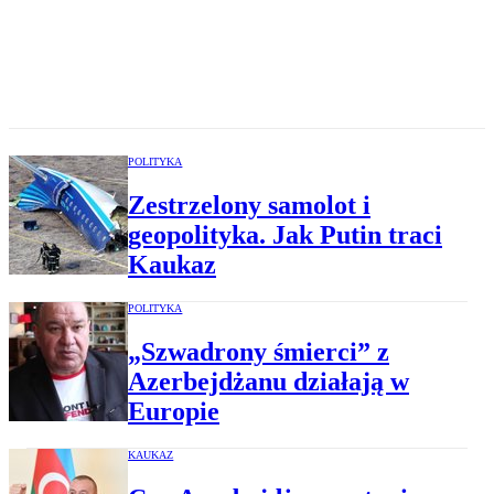
POLITYKA
Zestrzelony samolot i
geopolityka. Jak Putin traci
Kaukaz
POLITYKA
„Szwadrony śmierci” z
Azerbejdżanu działają w
Europie
KAUKAZ