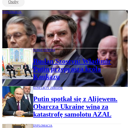
Osoby
DYPLOMACJA
Wizyta wiceprezydenta Vance’a na
Kaukazie Południowym. Jak Trump
wkracza na teren Putina
PUBLICYSTYKA
Rusłan Szoszyn: Władimir
Putin przeprasza króla
Kaukazu
KONFLIKTY ZBROJNE
Putin spotkał się z Alijewem.
Obarcza Ukrainę winą za
katastrofę samolotu AZAL
DYPLOMACJA