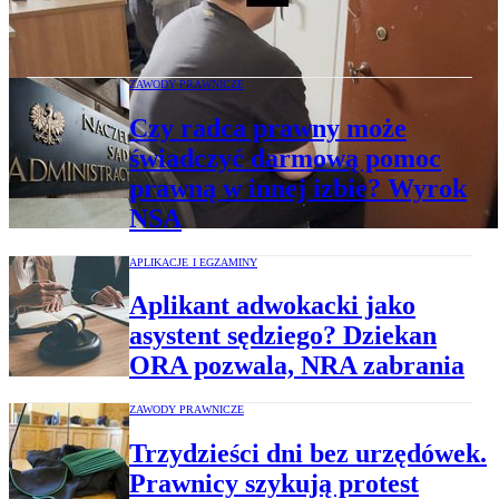
za fałszywe alarmy? „Miał nawyki jak
ludzie służb”
ZAWODY PRAWNICZE
Czy radca prawny może
świadczyć darmową pomoc
prawną w innej izbie? Wyrok
NSA
APLIKACJE I EGZAMINY
Aplikant adwokacki jako
asystent sędziego? Dziekan
ORA pozwala, NRA zabrania
ZAWODY PRAWNICZE
Trzydzieści dni bez urzędówek.
Prawnicy szykują protest