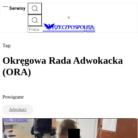
Serwisy
Tag:
Okręgowa Rada Adwokacka
(ORA)
Powiązane
Adwokaci
PRZESTĘPCZOŚĆ
Kim jest adwokat Maciej Z., zatrzymany