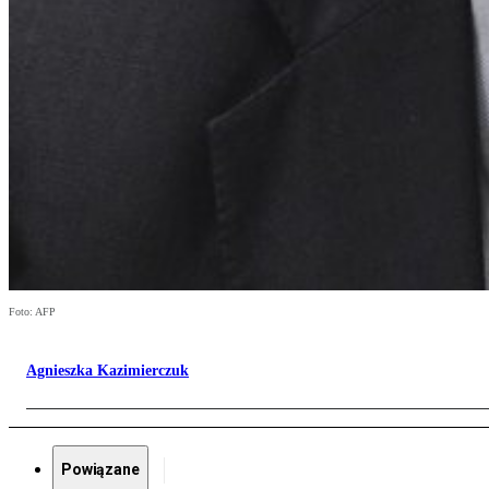
Foto: AFP
Agnieszka Kazimierczuk
Powiązane