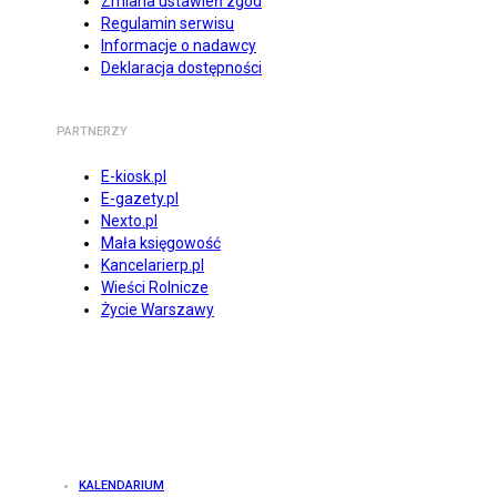
Zmiana ustawień zgód
Regulamin serwisu
Informacje o nadawcy
Deklaracja dostępności
PARTNERZY
E-kiosk.pl
E-gazety.pl
Nexto.pl
Mała księgowość
Kancelarierp.pl
Wieści Rolnicze
Życie Warszawy
KALENDARIUM