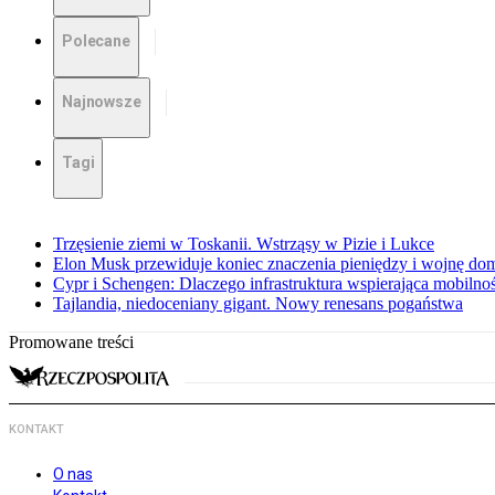
Polecane
Najnowsze
Tagi
Trzęsienie ziemi w Toskanii. Wstrząsy w Pizie i Lukce
Elon Musk przewiduje koniec znaczenia pieniędzy i wojnę do
Cypr i Schengen: Dlaczego infrastruktura wspierająca mobilno
Tajlandia, niedoceniany gigant. Nowy renesans pogaństwa
Promowane treści
KONTAKT
O nas