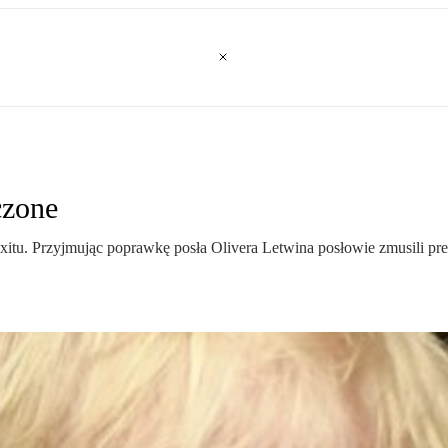
czone
u. Przyjmując poprawkę posła Olivera Letwina posłowie zmusili prem