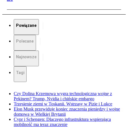
Powiązane
Polecane
Najnowsze
Tagi
Czy Dolina Krzemowa wygra technologiczną wojnę z
Pekinem? Trump, Nvidia i chińskie embargo
Trzęsienie ziemi w Toskanii. Wstrząsy w Pizie i Lukce
Elon Musk przewiduje koniec znaczenia pieniędzy i wojnę
domową w Wielkiej Brytanii
Cypr i Schengen: Dlaczego infrastruktura wspierająca
mobilność ma teraz znaczenie