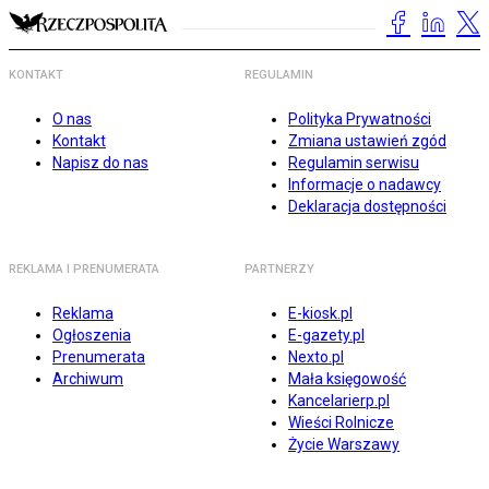
KONTAKT
REGULAMIN
O nas
Polityka Prywatności
Kontakt
Zmiana ustawień zgód
Napisz do nas
Regulamin serwisu
Informacje o nadawcy
Deklaracja dostępności
REKLAMA I PRENUMERATA
PARTNERZY
Reklama
E-kiosk.pl
Ogłoszenia
E-gazety.pl
Prenumerata
Nexto.pl
Archiwum
Mała księgowość
Kancelarierp.pl
Wieści Rolnicze
Życie Warszawy